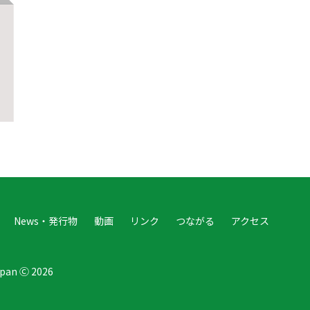
News・発行物
動画
リンク
つながる
アクセス
Japan Ⓒ 2026