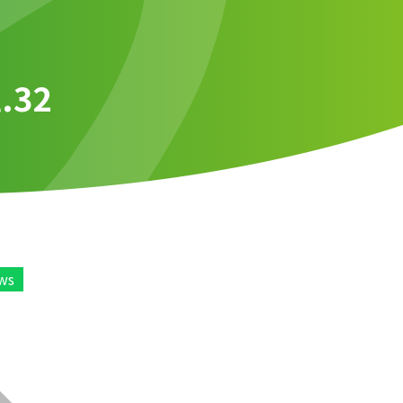
l.32
ws