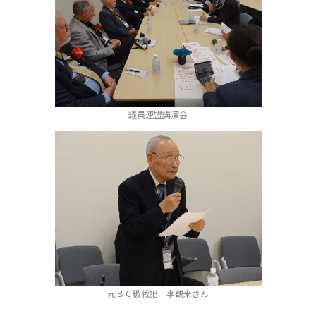
議員連盟講演会
元ＢＣ級戦犯 李鶴来さん