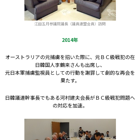
江田五月参議院議長（議員連盟会員）訪問
2014年
オーストラリアの元捕虜を招いた際に、元ＢＣ級戦犯の在
日韓国人李鶴来さんも出席し、
元日本軍捕虜監視員としての行動を謝罪して劇的な再会を
果たす。
日韓議連幹事長でもある河村建夫会長がＢＣ級戦犯問題へ
の対応を加速。