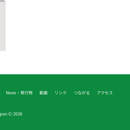
News・発行物
動画
リンク
つながる
アクセス
Japan Ⓒ 2026