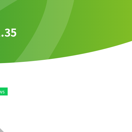
l.35
ws