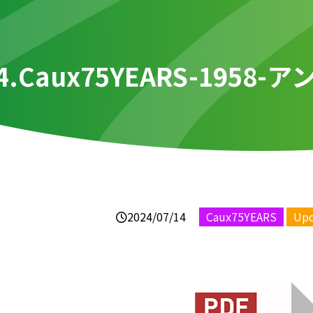
4.Caux75YEARS-195
2024/07/14
Caux75YEARS
Up