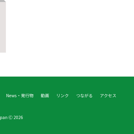
News・発行物
動画
リンク
つながる
アクセス
Japan Ⓒ 2026