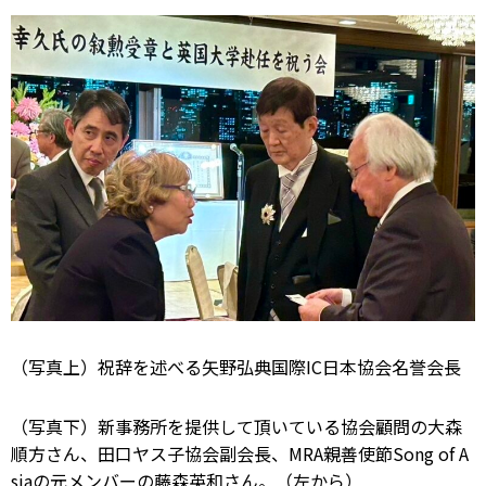
（写真上）祝辞を述べる矢野弘典国際IC日本協会名誉会長
（写真下）新事務所を提供して頂いている協会顧問の大森
順方さん、田口ヤス子協会副会長、MRA親善使節Song of A
siaの元メンバーの藤森英和さん。（左から）