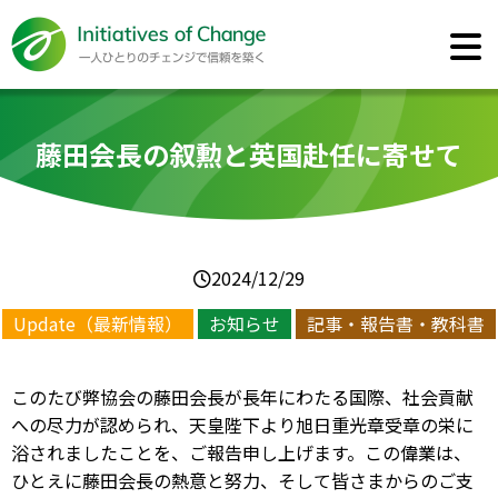
藤田会長の叙勲と英国赴任に寄せて
2024/12/29
Update（最新情報）
お知らせ
記事・報告書・教科書
このたび弊協会の藤田会長が長年にわたる国際、社会貢献
への尽力が認められ、天皇陛下より旭日重光章受章の栄に
浴されましたことを、ご報告申し上げます。この偉業は、
ひとえに藤田会長の熱意と努力、そして皆さまからのご支